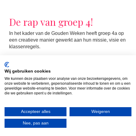
De rap van groep 4!
In het kader van de Gouden Weken heeft groep 4a op
een creatieve manier gewerkt aan hun missie, visie en
klassenregels.
Wij gebruiken cookies
We kunnen deze plaatsen voor analyse van onze bezoekersgegevens, om
onze website te verbeteren, gepersonaliseerde inhoud te tonen en om u een
geweldige website-ervaring te bieden. Voor meer informatie over de cookies
die we gebruiken opent u de instellingen.
LEES MEER
Accepteer alles
Weigeren
Nee, pas aan
Actief leren rekenen!