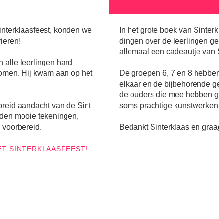
interklaasfeest, konden we
In het grote boek van Sinterk
vieren!
dingen over de leerlingen g
allemaal een cadeautje van S
alle leerlingen hard
omen. Hij kwam aan op het
De groepen 6, 7 en 8 hebben
elkaar en de bijbehorende g
de ouders die mee hebben g
breid aandacht van de Sint
soms prachtige kunstwerken
adden mooie tekeningen,
n voorbereid.
Bedankt Sinterklaas en graag
HET SINTERKLAASFEEST!