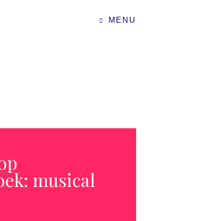
MENU
op
oek: musical