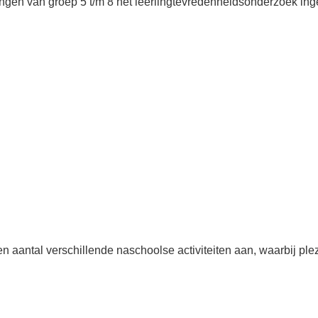
gen van groep 5 t/m 8 het leerlingtevredenheidsonderzoek ingev
n aantal verschillende naschoolse activiteiten aan, waarbij ple