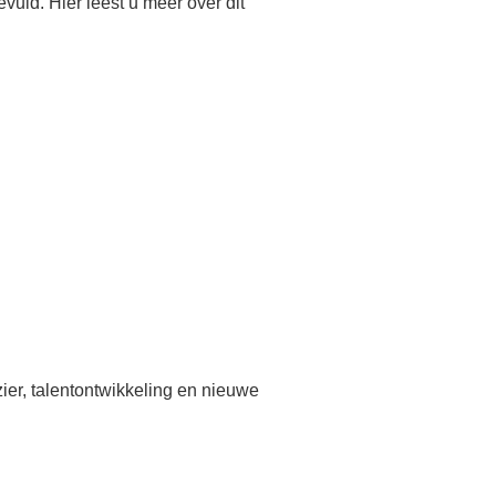
uld. Hier leest u meer over dit
zier, talentontwikkeling en nieuwe