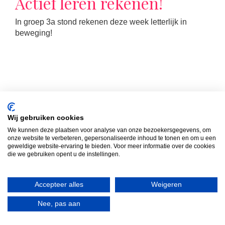
Actief leren rekenen!
In groep 3a stond rekenen deze week letterlijk in
beweging!
Wij gebruiken cookies
We kunnen deze plaatsen voor analyse van onze bezoekersgegevens, om
LEES MEER
onze website te verbeteren, gepersonaliseerde inhoud te tonen en om u een
geweldige website-ervaring te bieden. Voor meer informatie over de cookies
die we gebruiken opent u de instellingen.
Formatie schooljaar ’25 –
Accepteer alles
Weigeren
’26
Nee, pas aan
Misschien wel één van de leukste en spannendste